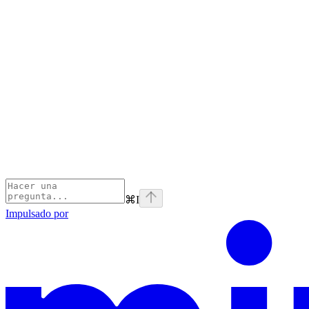
⌘
I
Impulsado por