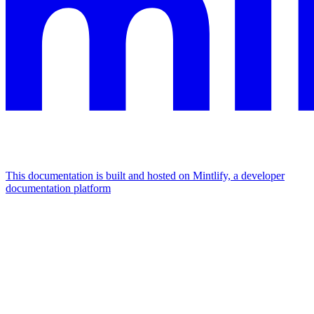
This documentation is built and hosted on Mintlify, a developer
documentation platform
Assistant
Responses
are
generated
using