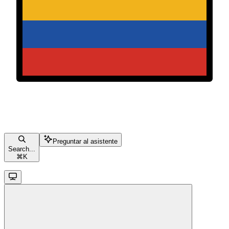
Preguntar al asistente
Search...
⌘
K