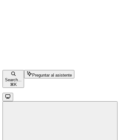
Preguntar al asistente
Search...
⌘
K