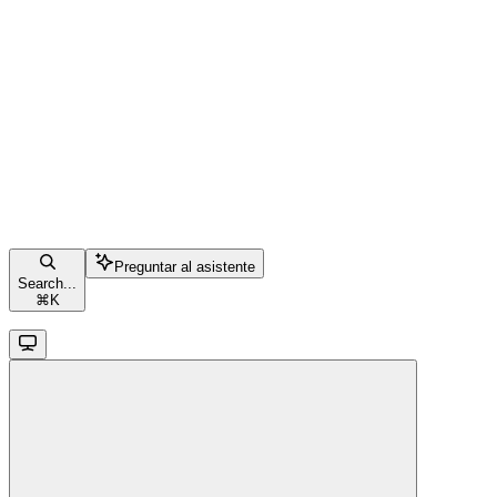
Preguntar al asistente
Search...
⌘
K