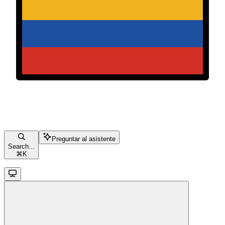
Preguntar al asistente
Search...
⌘
K