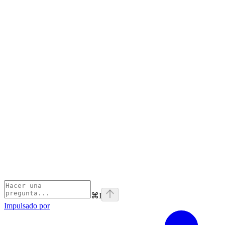
⌘
I
Impulsado por