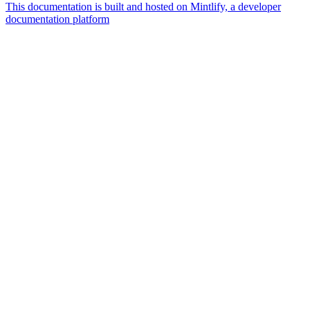
This documentation is built and hosted on Mintlify, a developer
documentation platform
Assistant
Responses
are
generated
using
AI
and
may
contain
mistakes.