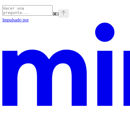
⌘
I
Impulsado por