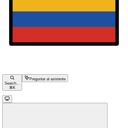
Preguntar al asistente
Search...
⌘
K