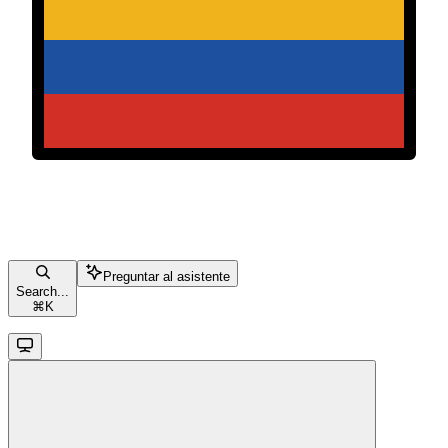
Preguntar al asistente
Search...
⌘
K