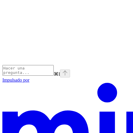
⌘
I
Impulsado por