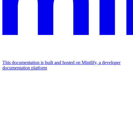
This documentation is built and hosted on Mintlify, a developer
documentation platform
Assistant
Responses
are
generated
using
AI
and