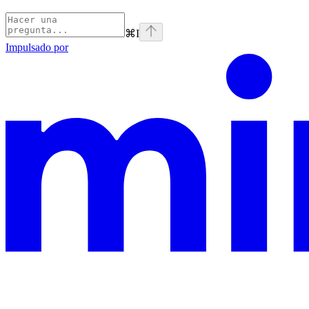
⌘
I
Impulsado por