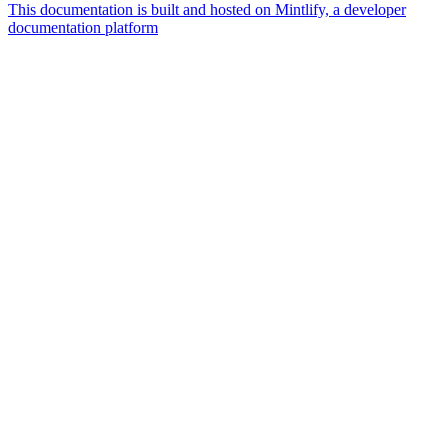
This documentation is built and hosted on Mintlify, a developer
documentation platform
Assistant
Responses
are
generated
using
AI
and
may
contain
mistakes.