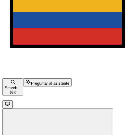
Preguntar al asistente
Search...
⌘
K