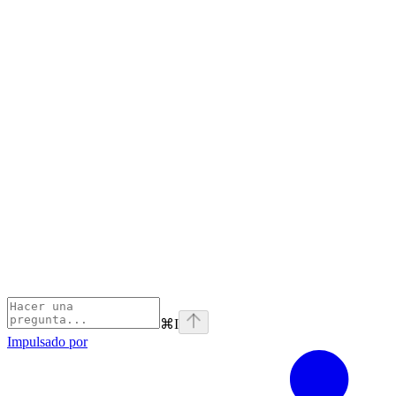
⌘
I
Impulsado por