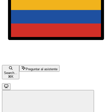
Preguntar al asistente
Search...
⌘
K