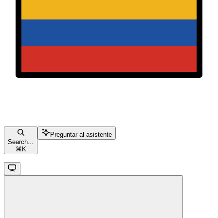
Preguntar al asistente
Search...
⌘
K