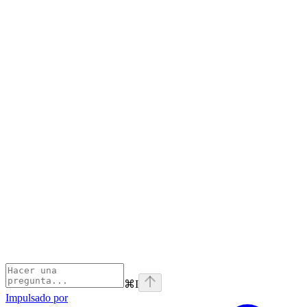
⌘
I
Impulsado por