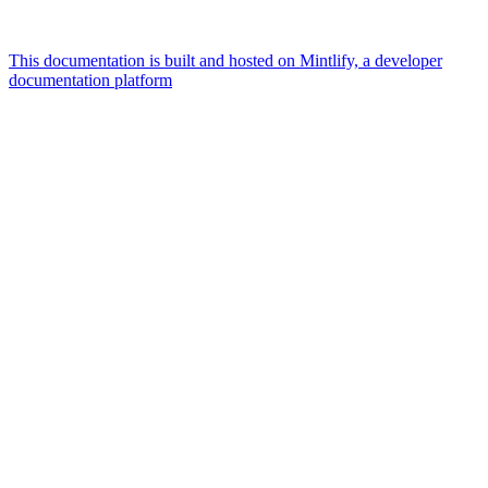
This documentation is built and hosted on Mintlify, a developer
documentation platform
Assistant
Responses
are
generated
using
AI
and
may
contain
mistakes.