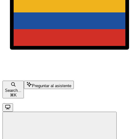
Preguntar al asistente
Search...
⌘
K