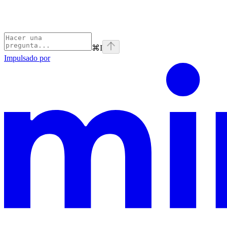
⌘
I
Impulsado por