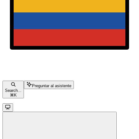
Preguntar al asistente
Search...
⌘
K