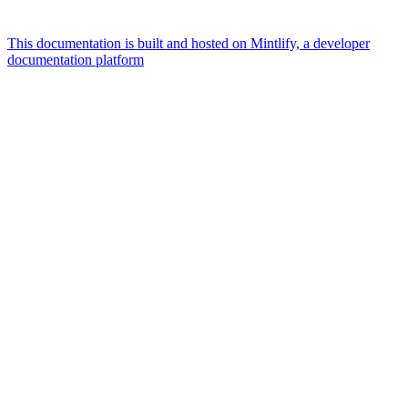
This documentation is built and hosted on Mintlify, a developer
documentation platform
Assistant
Responses
are
generated
using
AI
and
may
contain
mistakes.