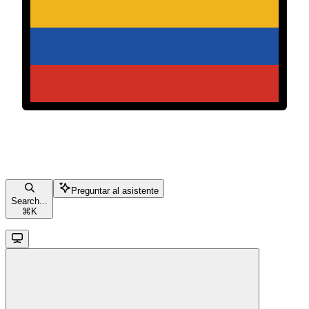
Preguntar al asistente
Search...
⌘
K