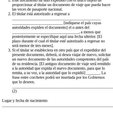
Este documento ha sido expedido con el único objeto de
proporcionar al titular un documento de viaje que pueda hacer
las veces de pasaporte nacional.
El titular está autorizado a regresar a
____________________________________________
_________________________ [indíquese el país cuyas
autoridades expiden el documento] el o antes del
_________________________________, a menos que
posteriormente se especifique aquí una fecha ulterior. [El
plazo durante el cual el titular esté autorizado a regresar no
será menor de tres meses].
Si el titular se estableciera en otro país que el expedidor del
presente documento, deberá, si desea viajar de nuevo, solicitar
un nuevo documento de las autoridades competentes del país
de su residencia. [El antiguo documento de viaje será remitido
a la autoridad que expida el nuevo documento, para que lo
remita, a su vez, a la autoridad que lo expidió] _______ La
frase entre corchetes podrá ser insertada por los Gobiernos
que lo deseen.
__________________________________________________
(2)
Lugar y fecha de nacimiento
_______________________________________________________