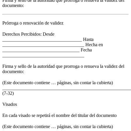
Firma y sello de la autoridad que prorroga o renueva la validez del
documento:
Prórroga o renovación de validez
Derechos Percibidos: Desde
__________________________________ Hasta
___________________________________ Hecha en
_________________________________ Fecha
___________________________________
Firma y sello de la autoridad que prorroga o renueva la validez del
documento:
(Este documento contiene … páginas, sin contar la cubierta)
_______________________________________________________
(7-32)
Visados
En cada visado se repetirá el nombre del titular del documento
(Este documento contiene … páginas, sin contar la cubierta)