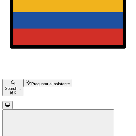
Preguntar al asistente
Search...
⌘
K