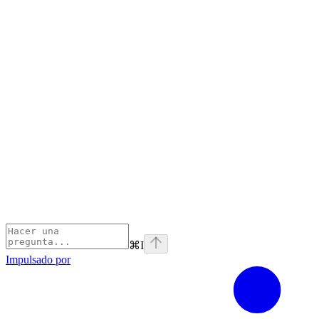
⌘
I
Impulsado por