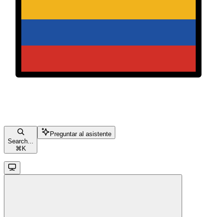
Preguntar al asistente
Search...
⌘
K