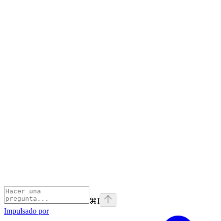
⌘
I
Impulsado por