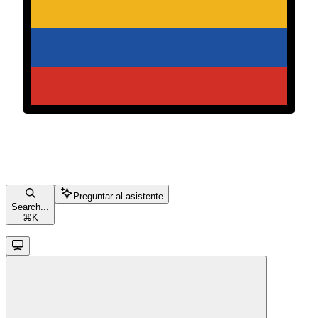
Preguntar al asistente
Search...
⌘
K