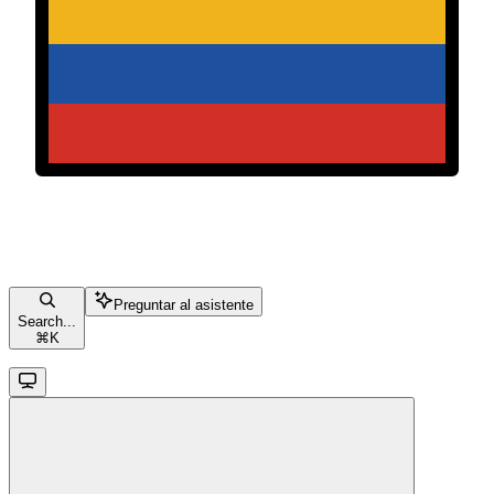
Preguntar al asistente
Search...
⌘
K