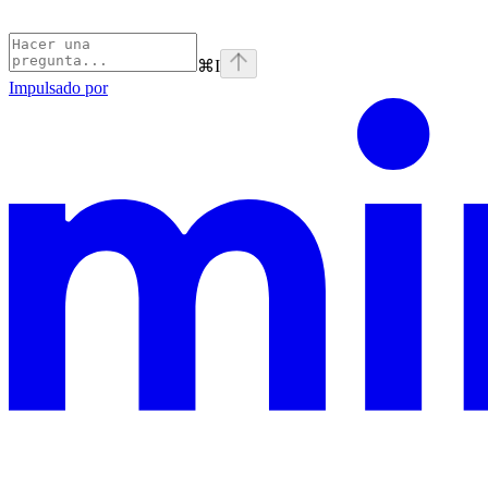
⌘
I
Impulsado por