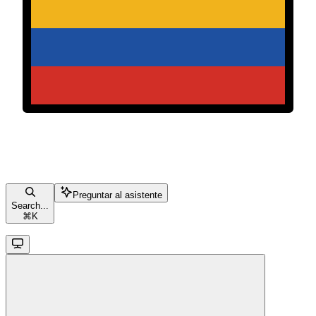
Preguntar al asistente
Search...
⌘
K