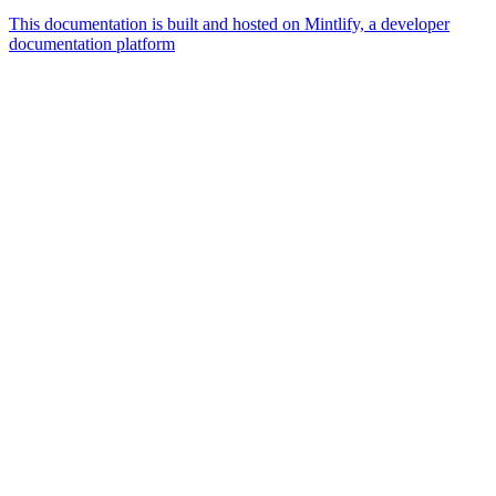
This documentation is built and hosted on Mintlify, a developer
documentation platform
Assistant
Responses
are
generated
using
AI
and
may
contain
mistakes.