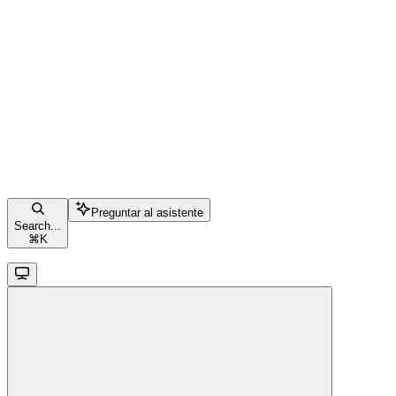
Preguntar al asistente
Search...
⌘
K