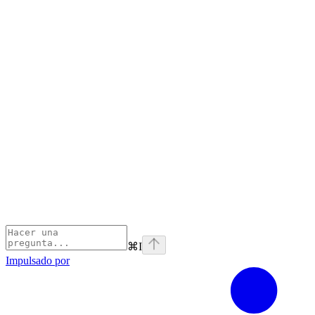
⌘
I
Impulsado por