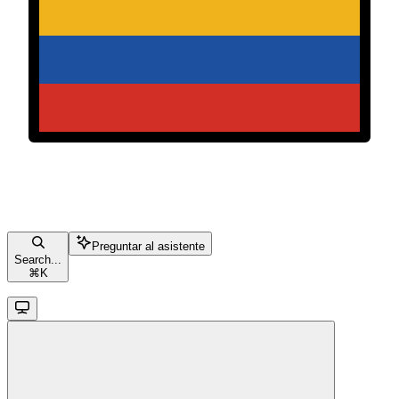
Preguntar al asistente
Search...
⌘
K