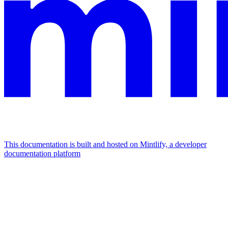
This documentation is built and hosted on Mintlify, a developer
documentation platform
Assistant
Responses
are