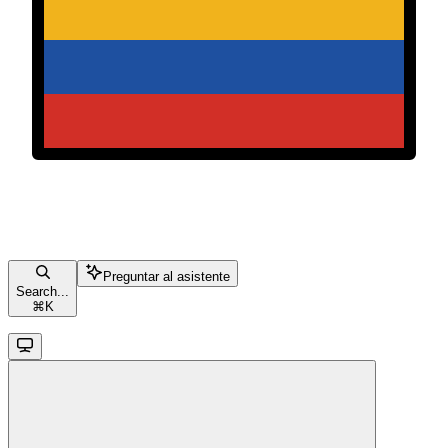
Preguntar al asistente
Search...
⌘
K