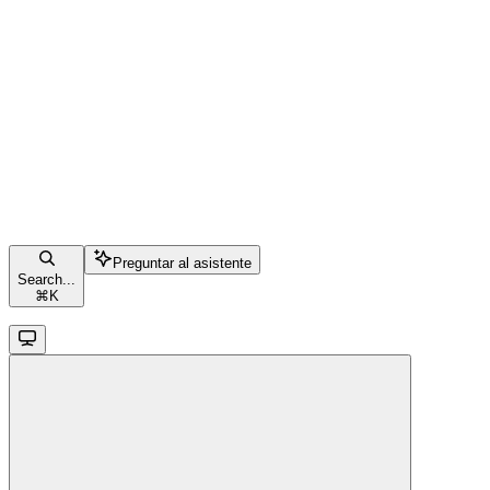
Preguntar al asistente
Search...
⌘
K