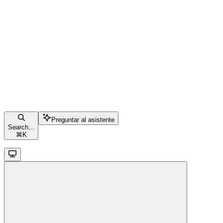
Preguntar al asistente
Search...
⌘
K