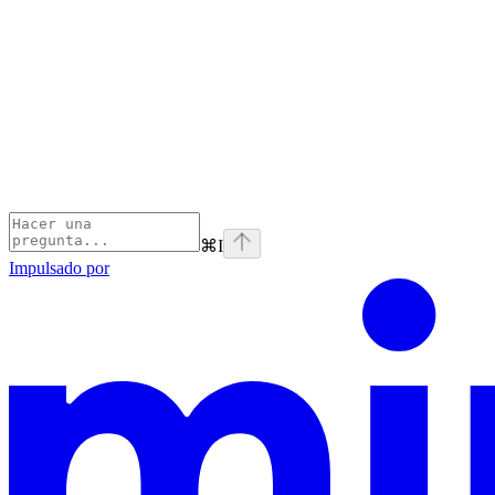
⌘
I
Impulsado por