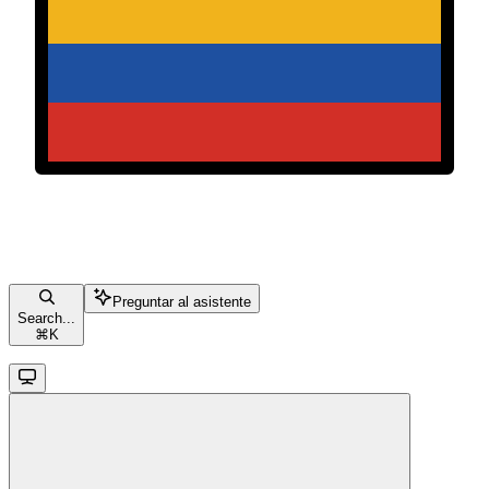
Preguntar al asistente
Search...
⌘
K