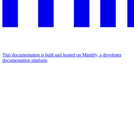
This documentation is built and hosted on Mintlify, a developer
documentation platform
Assistant
Responses
are
generated
using
AI
and
may
contain