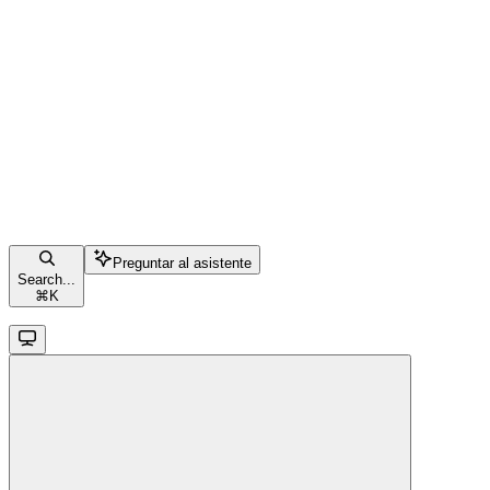
Preguntar al asistente
Search...
⌘
K