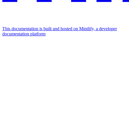
This documentation is built and hosted on Mintlify, a developer
documentation platform
Assistant
Responses
are
generated
using
AI
and
may
contain
mistakes.