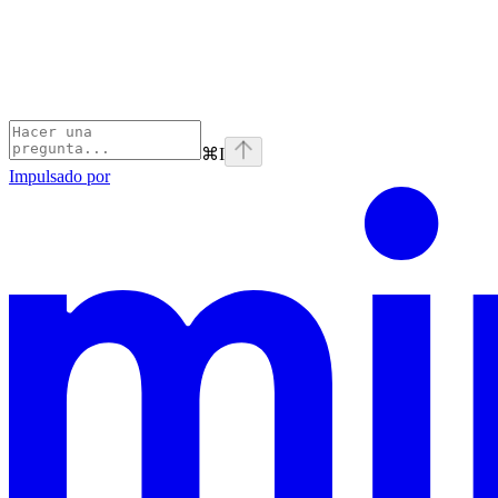
⌘
I
Impulsado por