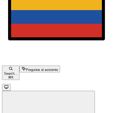
Preguntar al asistente
Search...
⌘
K