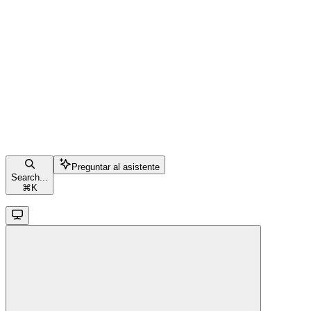
Preguntar al asistente
Search...
⌘
K