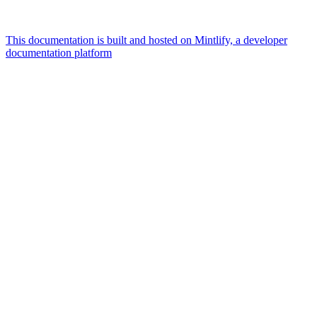
This documentation is built and hosted on Mintlify, a developer
documentation platform
Assistant
Responses
are
generated
using
AI
and
may
contain
mistakes.