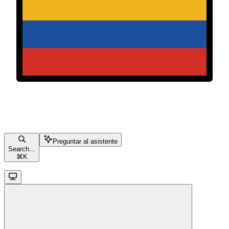
Preguntar al asistente
Search...
⌘
K