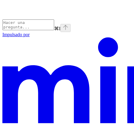
⌘
I
Impulsado por