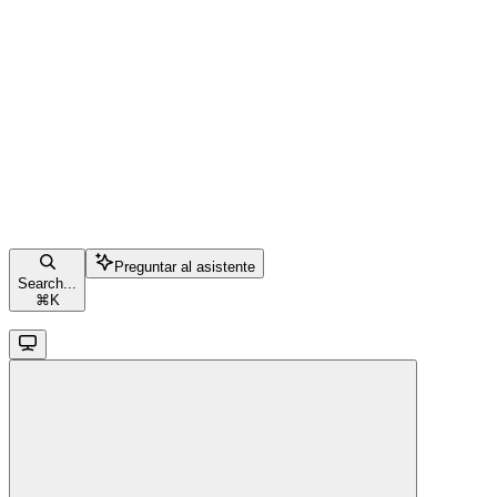
Preguntar al asistente
Search...
⌘
K