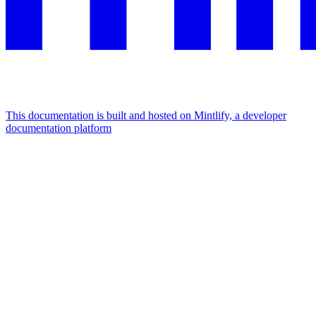
This documentation is built and hosted on Mintlify, a developer
documentation platform
Assistant
Responses
are
generated
using
AI
and
may
contain
mistakes.