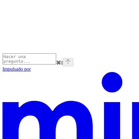
⌘
I
Impulsado por