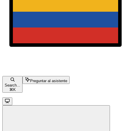
Preguntar al asistente
Search...
⌘
K