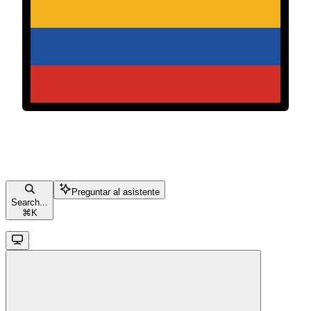
Preguntar al asistente
Search...
⌘
K