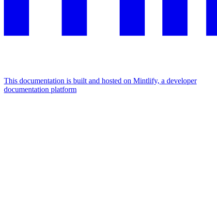
This documentation is built and hosted on Mintlify, a developer
documentation platform
Assistant
Responses
are
generated
using
AI
and
may
contain
mistakes.