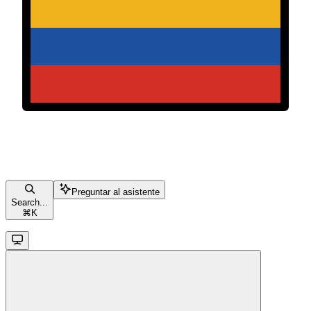
Preguntar al asistente
Search...
⌘
K