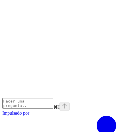
⌘
I
Impulsado por