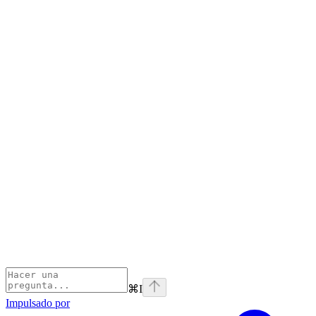
⌘
I
Impulsado por