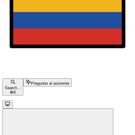
Preguntar al asistente
Search...
⌘
K