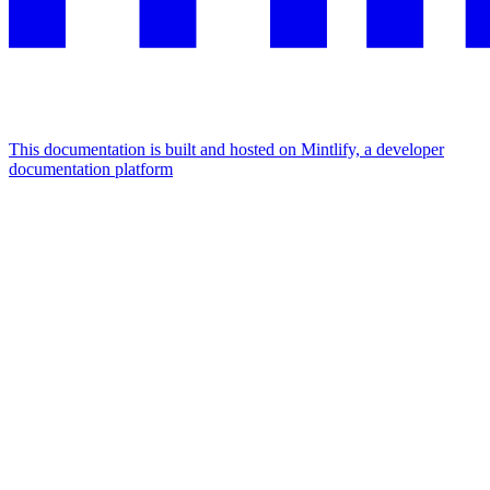
This documentation is built and hosted on Mintlify, a developer
documentation platform
Assistant
Responses
are
generated
using
AI
and
may
contain
mistakes.