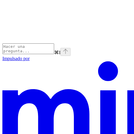
⌘
I
Impulsado por