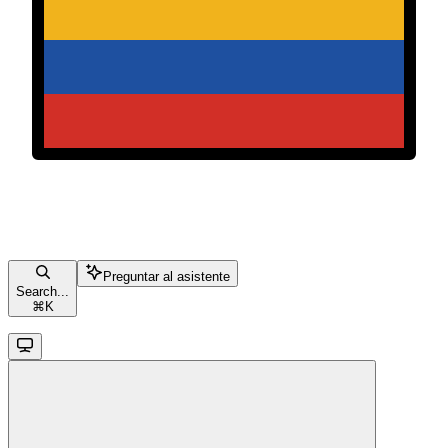
Preguntar al asistente
Search...
⌘
K