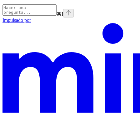
⌘
I
Impulsado por