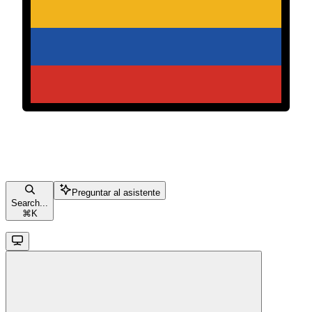
Preguntar al asistente
Search...
⌘
K