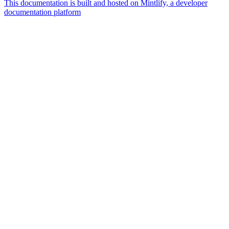
This documentation is built and hosted on Mintlify, a developer
documentation platform
Assistant
Responses
are
generated
using
AI
and
may
contain
mistakes.