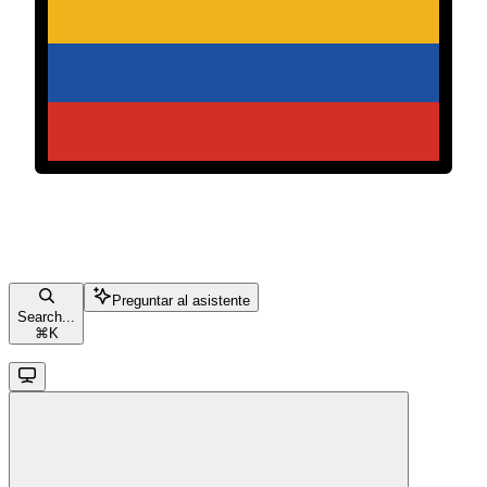
Preguntar al asistente
Search...
⌘
K