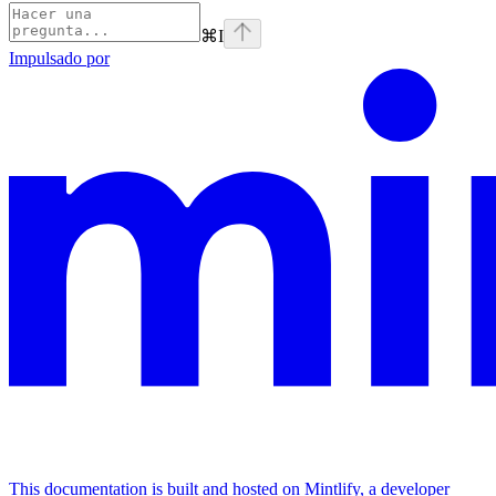
⌘
I
Impulsado por
This documentation is built and hosted on Mintlify, a developer