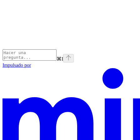
⌘
I
Impulsado por