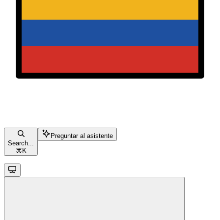
Preguntar al asistente
Search...
⌘
K