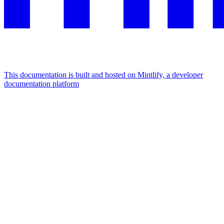
This documentation is built and hosted on Mintlify, a developer
documentation platform
Assistant
Responses
are
generated
using
AI
and
may
contain
mistakes.