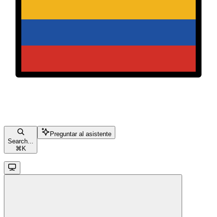
Preguntar al asistente
Search...
⌘
K