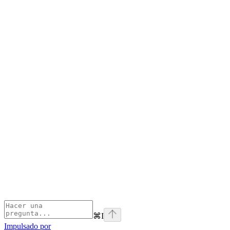
⌘
I
Impulsado por