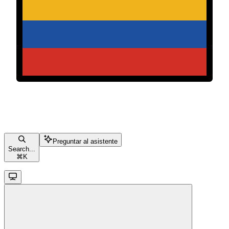
Preguntar al asistente
Search...
⌘
K