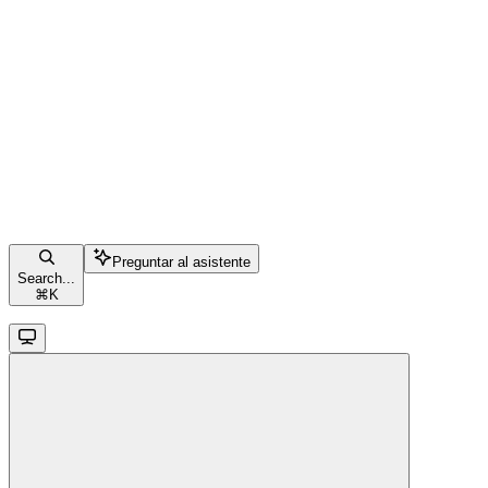
Preguntar al asistente
Search...
⌘
K