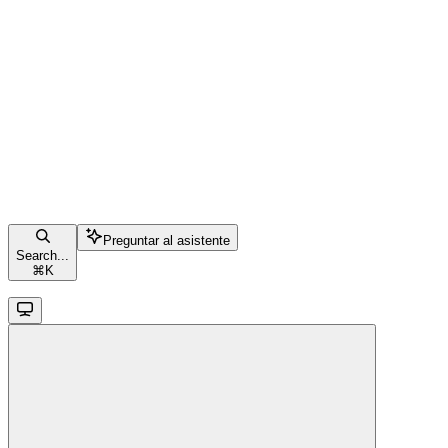
Preguntar al asistente
Search...
⌘
K