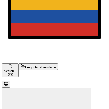
Preguntar al asistente
Search...
⌘
K