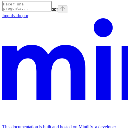
⌘
I
Impulsado por
This documentation is built and hosted on Mintlify, a developer