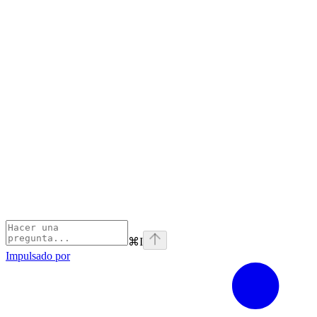
⌘
I
Impulsado por