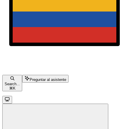
Preguntar al asistente
Search...
⌘
K