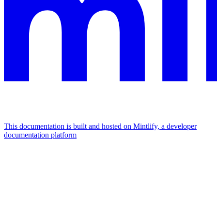
This documentation is built and hosted on Mintlify, a developer
documentation platform
Assistant
Responses
are
generated
using