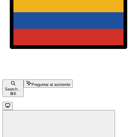
Preguntar al asistente
Search...
⌘
K