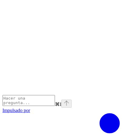
⌘
I
Impulsado por