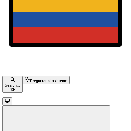
Preguntar al asistente
Search...
⌘
K