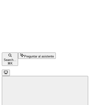
Preguntar al asistente
Search...
⌘
K