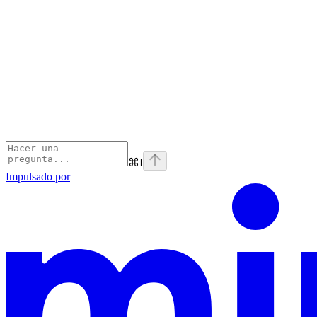
⌘
I
Impulsado por