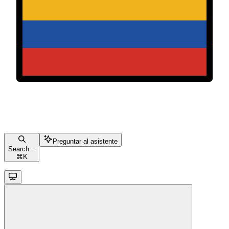
Preguntar al asistente
Search...
⌘
K