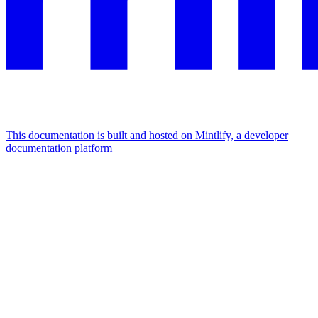
This documentation is built and hosted on Mintlify, a developer
documentation platform
Assistant
Responses
are
generated
using
AI
and
may
contain