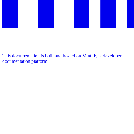
This documentation is built and hosted on Mintlify, a developer
documentation platform
Assistant
Responses
are
generated
using
AI
and
may
contain