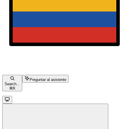
Preguntar al asistente
Search...
⌘
K