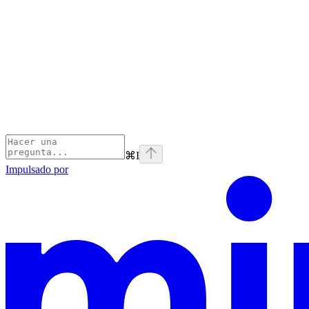
⌘
I
Impulsado por