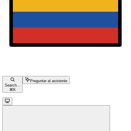
Preguntar al asistente
Search...
⌘
K