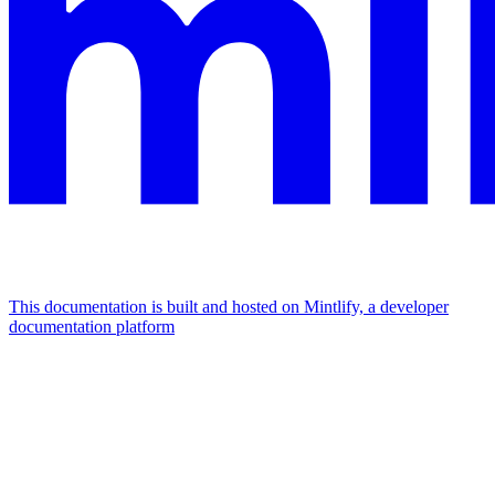
This documentation is built and hosted on Mintlify, a developer
documentation platform
Assistant
Responses
are
generated