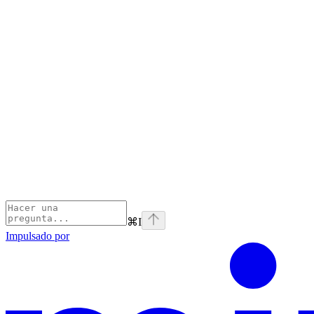
⌘
I
Impulsado por