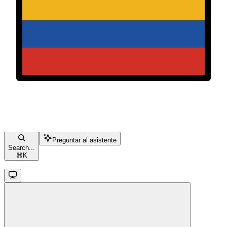
Preguntar al asistente
Search...
⌘
K