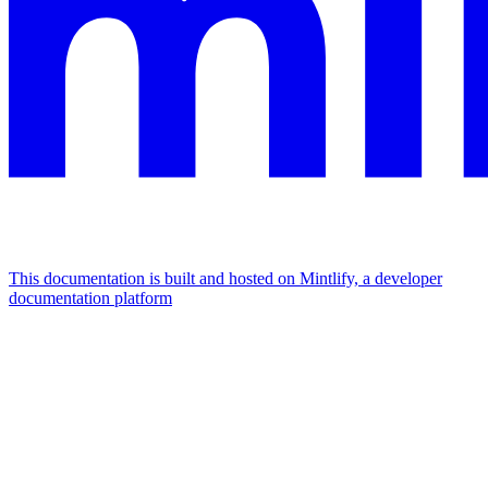
This documentation is built and hosted on Mintlify, a developer
documentation platform
Assistant
Responses
are
generated
using