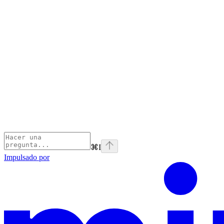
⌘
I
Impulsado por