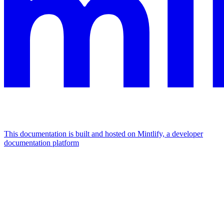
This documentation is built and hosted on Mintlify, a developer
documentation platform
Assistant
Responses
are
generated