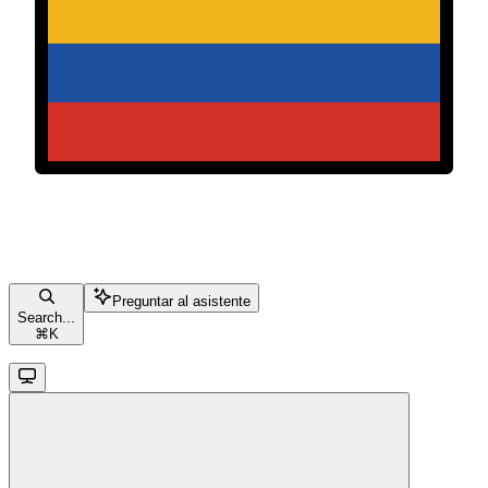
Preguntar al asistente
Search...
⌘
K