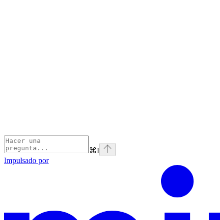
⌘
I
Impulsado por